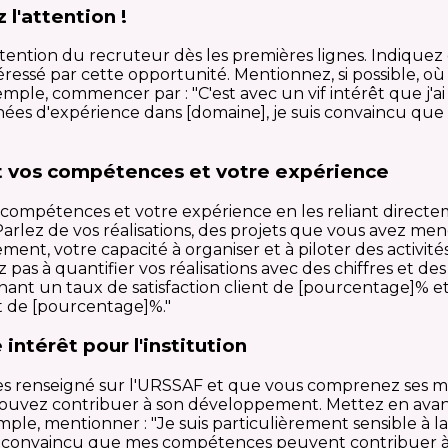
 l'attention !
l'attention du recruteur dès les premières lignes. Indiqu
essé par cette opportunité. Mentionnez, si possible, où 
emple, commencer par : "C'est avec un vif intérêt que j'a
nnées d'expérience dans [domaine], je suis convaincu q
 vos compétences et votre expérience
 compétences et votre expérience en les reliant directe
arlez de vos réalisations, des projets que vous avez men
, votre capacité à organiser et à piloter des activité
ez pas à quantifier vos réalisations avec des chiffres et d
nt un taux de satisfaction client de [pourcentage]% et 
t de [pourcentage]%."
intérêt pour l'institution
es renseigné sur l'URSSAF et que vous comprenez ses mi
 pouvez contribuer à son développement. Mettez en ava
mple, mentionner : "Je suis particulièrement sensible à 
uis convaincu que mes compétences peuvent contribuer à 