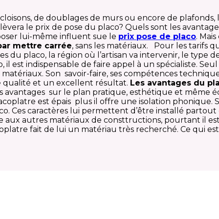
 cloisons, de doublages de murs ou encore de plafonds, 
’élèvera le prix de pose du placo? Quels sont les avanta
poser lui-même influent sue le
prix pose de placo
. Mai
par mettre carrée
, sans les matériaux. Pour les tarifs 
les du placo, la région où l’artisan va intervenir, le typ
co, il est indispensable de faire appel à un spécialiste. S
des matériaux. Son savoir-faire, ses compétences techniq
 qualité et un excellent résultat.
Les avantages du pl
s avantages sur le plan pratique, esthétique et même éc
acoplatre est épais plus il offre une isolation phonique. Sa
laco. Ces caractères lui permettent d’être installé partou
ux autres matériaux de consttructions, pourtant il est 
oplatre fait de lui un matériau très recherché. Ce qui e